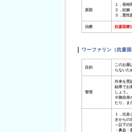
１．長時
原因
２．妊娠・
３．悪性
治療
抗凝固療
ワーファリン（抗凝固
このお薬
目的
らないた
外来を受診
結果でお
管理
しょう。
※御自身
たり、ま
１．出血
きからの
～以下の
・鼻血・