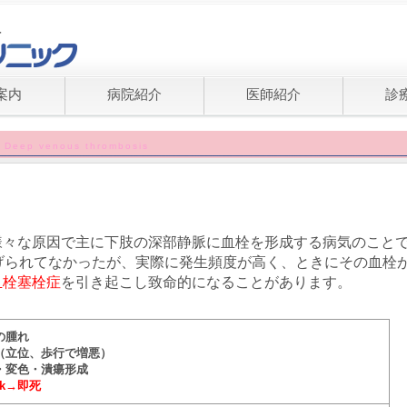
案内
病院紹介
医師紹介
診
Deep venous thrombosis
様々な原因で主に下肢の深部静脈に血栓を形成する病気のこと
げられてなかったが、実際に発生頻度が高く、ときにその血栓
血栓塞栓症
を引き起こし致命的になることがあります。
の腫れ
（立位、歩行で増悪）
・変色・潰瘍形成
ck→即死