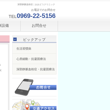
深部静脈血栓症｜おおどうクリニック
お電話でのお問合せ
0969-22-5156
TEL
療設備
お問合せ
ピックアップ
生活習慣病
心房細動・抗凝固療法
で
深部静脈血栓症・抗凝固療法
が