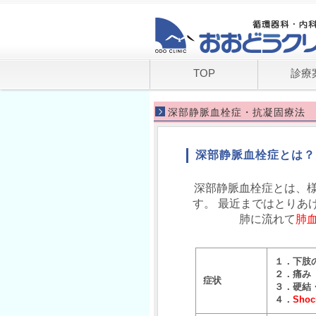
TOP
診療
深部静脈血栓症・抗凝固療法
深部静脈血栓症とは？
深部静脈血栓症とは、
す。 最近まではとりあ
肺に流れて
肺
１．下肢
２．痛み
症状
３．硬結
４．
Sho