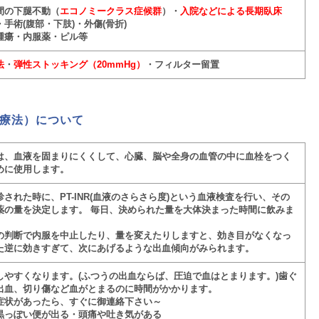
間の下腿不動（
エコノミークラス症候群
）・
入院などによる長期臥床
手術(腹部・下肢)・外傷(骨折)
腫瘍・内服薬・ピル等
法
・
弾性ストッキング（20mmHg）
・フィルター留置
療法）について
は、血液を固まりにくくして、心臓、脳や全身の血管の中に血栓をつく
めに使用します。
された時に、PT-INR(血液のさらさら度)という血液検査を行い、その
薬の量を決定します。 毎日、決められた量を大体決まった時間に飲みま
の判断で内服を中止したり、量を変えたりしますと、効き目がなくなっ
た逆に効きすぎて、次にあげるような出血傾向がみられます。
しやすくなります。(ふつうの出血ならば、圧迫で血はとまります。)歯ぐ
出血、切り傷など血がとまるのに時間がかかります。
症状があったら、すぐに御連絡下さい～
黒っぽい便が出る・頭痛や吐き気がある